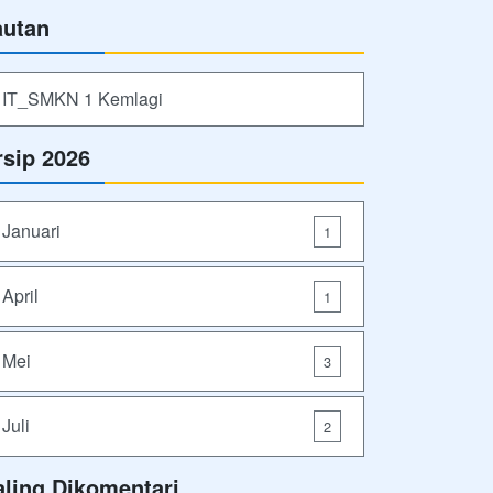
autan
IT_SMKN 1 Kemlagi
rsip 2026
Januari
1
April
1
Mei
3
Juli
2
aling Dikomentari