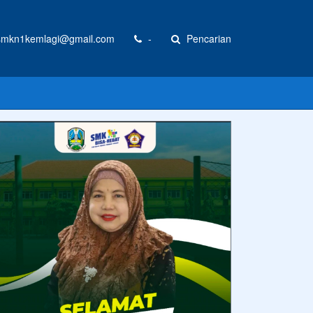
mkn1kemlagi@gmail.com
-
Pencarian