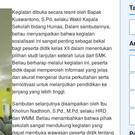
T
Kegiatan dibuka secara resmi oleh Bapak
Kuswantono, S.Pd. selaku Wakil Kepala
Sekolah bidang Humas, Dalam sambutannya,
beliau menyampaikan bahwa kegiatan
sosialisasi ini sangat penting sebagai bekal
A
bagi peserta didik kelas XII dalam menentukan
pilihan studi lanjutan setelah lulus dari SMK.
Beliau berharap melalui kegiatan ini, peserta
didik dapat memperoleh informasi yang jelas
dan akurat mengenai dunia perkuliahan serta
termotivasi untuk melanjutkan pendidikan ke
jenjang yang lebih tinggi.
Sambutan selanjutnya disampaikan oleh Ibu
Khoirun Nadhiroh, S.Pd., M.Pd. selaku HRD
dan WMM. Beliau menambahkan bahwa pihak
sekolah sangat mendukung kegiatan yang
P
dapat membuka wawasan peserta didik tentang