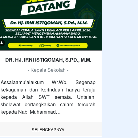
DR. HJ. IRNI ISTIQOMAH, S.PD., M.M.
- Kepala Sekolah -
Assalaamu’alaikum Wr.Wb. Segenap
kekaguman dan kerinduan hanya teruju
kepada Allah SWT semata. Untaian
sholawat bertangkaikan salam tercurah
kepada Nabi Muhammad…
SELENGKAPNYA