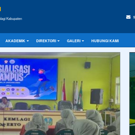
I
s
lagi Kabupaten
AKADEMIK
DIREKTORI
GALERI
HUBUNGI KAMI