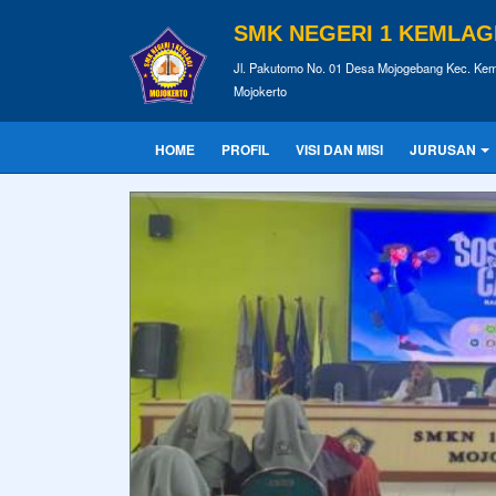
SMK NEGERI 1 KEMLAG
Jl. Pakutomo No. 01 Desa Mojogebang Kec. Kem
Mojokerto
HOME
PROFIL
VISI DAN MISI
JURUSAN