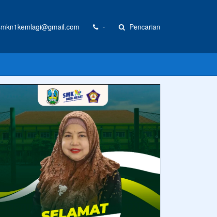
mkn1kemlagi@gmail.com
-
Pencarian