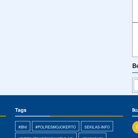
B
Tags
Ik
#BNI
#POLRESMOJOKERTO
SEKILAS-INFO