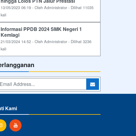
hingga Lolos PTN Jalur Prestasi
13/05/2023 06:19 - Oleh Administrator - Dilihat 11035
kali
Informasi PPDB 2024 SMK Negeri 1
Kemlagi
21/03/2024 14:52 - Oleh Administrator - Dilihat 3236
kali
erlangganan
uti Kami