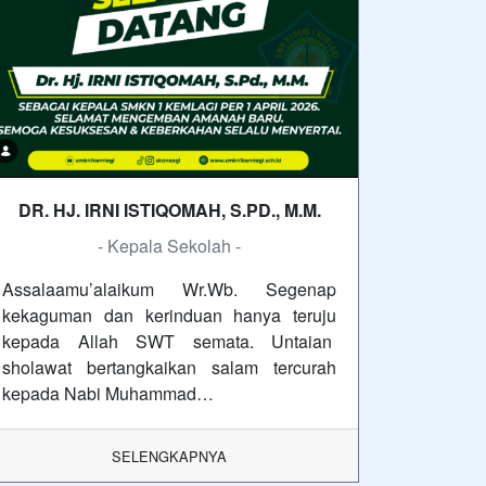
DR. HJ. IRNI ISTIQOMAH, S.PD., M.M.
- Kepala Sekolah -
Assalaamu’alaikum Wr.Wb. Segenap
kekaguman dan kerinduan hanya teruju
kepada Allah SWT semata. Untaian
sholawat bertangkaikan salam tercurah
kepada Nabi Muhammad…
SELENGKAPNYA