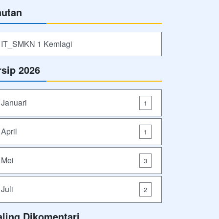
autan
IT_SMKN 1 Kemlagi
rsip 2026
Januari
1
April
1
Mei
3
Juli
2
aling Dikomentari