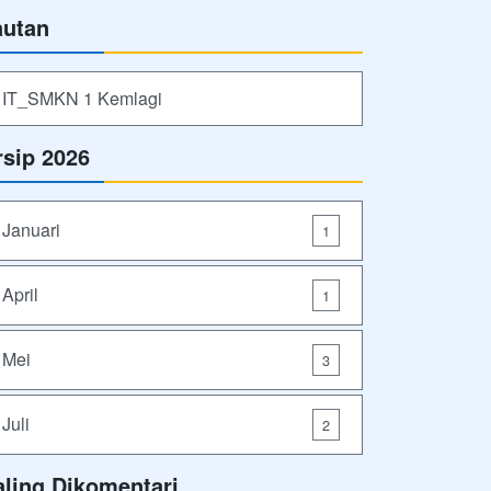
autan
IT_SMKN 1 Kemlagi
rsip 2026
Januari
1
April
1
Mei
3
Juli
2
aling Dikomentari