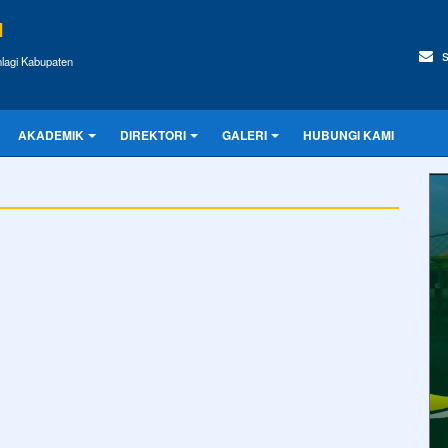
I
s
lagi Kabupaten
AKADEMIK
DIREKTORI
GALERI
HUBUNGI KAMI