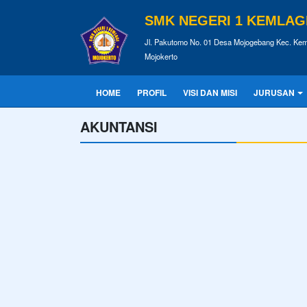
SMK NEGERI 1 KEMLAG
Jl. Pakutomo No. 01 Desa Mojogebang Kec. Kem
Mojokerto
HOME
PROFIL
VISI DAN MISI
JURUSAN
AKUNTANSI