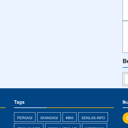
B
Tags
Ik
PERSAGI
SKANSAGI
#BNI
SEKILAS-INFO