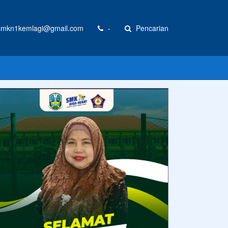
mkn1kemlagi@gmail.com
-
Pencarian