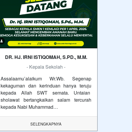
DR. HJ. IRNI ISTIQOMAH, S.PD., M.M.
- Kepala Sekolah -
Assalaamu’alaikum Wr.Wb. Segenap
kekaguman dan kerinduan hanya teruju
kepada Allah SWT semata. Untaian
sholawat bertangkaikan salam tercurah
kepada Nabi Muhammad…
SELENGKAPNYA