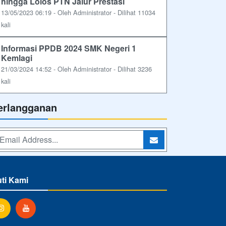
hingga Lolos PTN Jalur Prestasi
13/05/2023 06:19 - Oleh Administrator - Dilihat 11034
kali
Informasi PPDB 2024 SMK Negeri 1
Kemlagi
21/03/2024 14:52 - Oleh Administrator - Dilihat 3236
kali
erlangganan
uti Kami