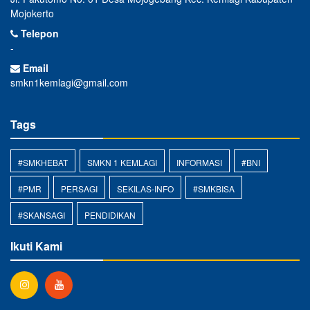
Mojokerto
Telepon
-
Email
smkn1kemlagi@gmail.com
Tags
#SMKHEBAT
SMKN 1 KEMLAGI
INFORMASI
#BNI
#PMR
PERSAGI
SEKILAS-INFO
#SMKBISA
#SKANSAGI
PENDIDIKAN
Ikuti Kami