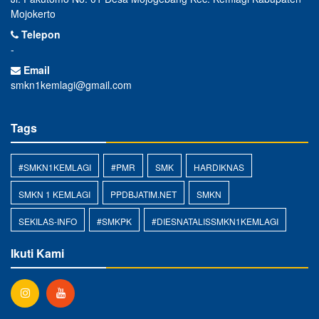
Mojokerto
Telepon
-
Email
smkn1kemlagi@gmail.com
Tags
#SMKN1KEMLAGI
#PMR
SMK
HARDIKNAS
SMKN 1 KEMLAGI
PPDBJATIM.NET
SMKN
SEKILAS-INFO
#SMKPK
#DIESNATALISSMKN1KEMLAGI
Ikuti Kami