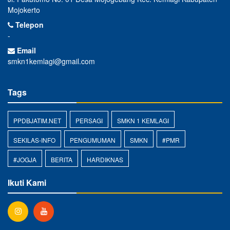
Mojokerto
Telepon
-
Email
smkn1kemlagi@gmail.com
Tags
PPDBJATIM.NET
PERSAGI
SMKN 1 KEMLAGI
SEKILAS-INFO
PENGUMUMAN
SMKN
#PMR
#JOGJA
BERITA
HARDIKNAS
Ikuti Kami