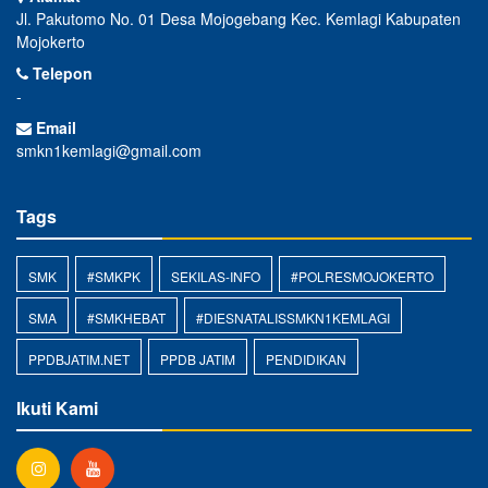
Jl. Pakutomo No. 01 Desa Mojogebang Kec. Kemlagi Kabupaten
Mojokerto
Telepon
-
Email
smkn1kemlagi@gmail.com
Tags
SMK
#SMKPK
SEKILAS-INFO
#POLRESMOJOKERTO
SMA
#SMKHEBAT
#DIESNATALISSMKN1KEMLAGI
PPDBJATIM.NET
PPDB JATIM
PENDIDIKAN
Ikuti Kami