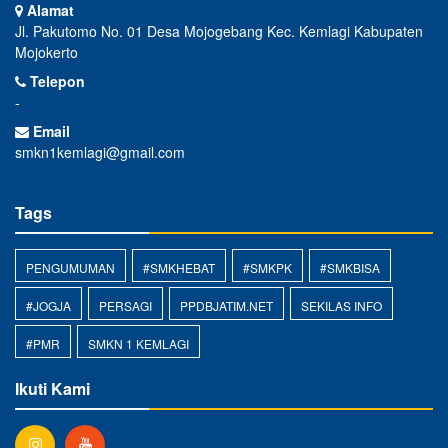
Alamat
Jl. Pakutomo No. 01 Desa Mojogebang Kec. Kemlagi Kabupaten
Mojokerto
Telepon
-
Email
smkn1kemlagi@gmail.com
Tags
PENGUMUMAN
#SMKHEBAT
#SMKPK
#SMKBISA
#JOGJA
PERSAGI
PPDBJATIM.NET
SEKILAS INFO
#PMR
SMKN 1 KEMLAGI
Ikuti Kami