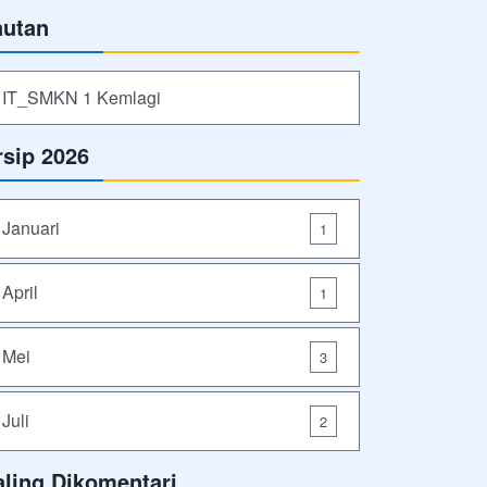
autan
IT_SMKN 1 Kemlagi
rsip 2026
Januari
1
April
1
Mei
3
Juli
2
aling Dikomentari