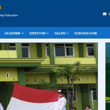
I
s
lagi Kabupaten
AKADEMIK
DIREKTORI
GALERI
HUBUNGI KAMI