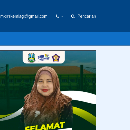
mkn1kemlagi@gmail.com
-
Pencarian