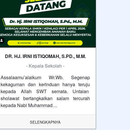
DR. HJ. IRNI ISTIQOMAH, S.PD., M.M.
- Kepala Sekolah -
Assalaamu’alaikum Wr.Wb. Segenap
kekaguman dan kerinduan hanya teruju
kepada Allah SWT semata. Untaian
sholawat bertangkaikan salam tercurah
kepada Nabi Muhammad…
SELENGKAPNYA