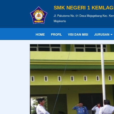
SMK NEGERI 1 KEMLAG
Jl. Pakutomo No. 01 Desa Mojogebang Kec. Kem
Mojokerto
HOME
PROFIL
VISI DAN MISI
JURUSAN