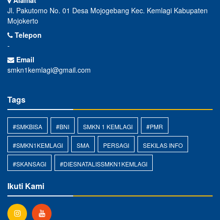
Alamat
Jl. Pakutomo No. 01 Desa Mojogebang Kec. Kemlagi Kabupaten
Mojokerto
Telepon
-
Email
smkn1kemlagi@gmail.com
Tags
#SMKBISA
#BNI
SMKN 1 KEMLAGI
#PMR
#SMKN1KEMLAGI
SMA
PERSAGI
SEKILAS INFO
#SKANSAGI
#DIESNATALISSMKN1KEMLAGI
Ikuti Kami