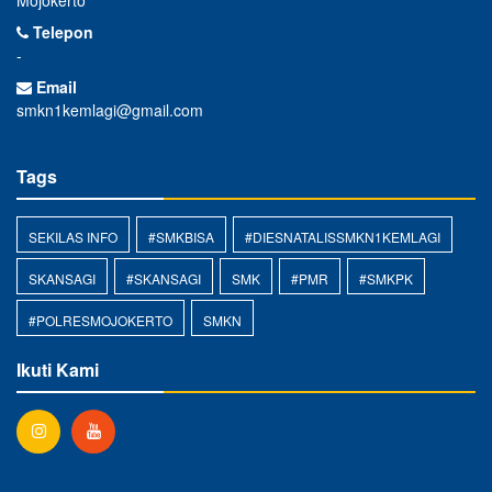
Mojokerto
Telepon
-
Email
smkn1kemlagi@gmail.com
Tags
SEKILAS INFO
#SMKBISA
#DIESNATALISSMKN1KEMLAGI
SKANSAGI
#SKANSAGI
SMK
#PMR
#SMKPK
#POLRESMOJOKERTO
SMKN
Ikuti Kami