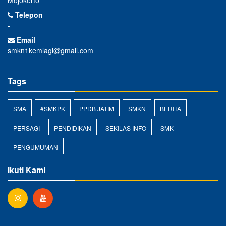
Mojokerto
Telepon
-
Email
smkn1kemlagi@gmail.com
Tags
SMA
#SMKPK
PPDB JATIM
SMKN
BERITA
PERSAGI
PENDIDIKAN
SEKILAS INFO
SMK
PENGUMUMAN
Ikuti Kami