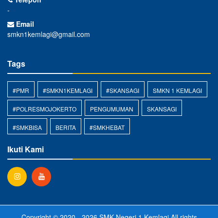
-
Email
smkn1kemlagi@gmail.com
Tags
#PMR
#SMKN1KEMLAGI
#SKANSAGI
SMKN 1 KEMLAGI
#POLRESMOJOKERTO
PENGUMUMAN
SKANSAGI
#SMKBISA
BERITA
#SMKHEBAT
Ikuti Kami
Copyright © 2020 - 2026
SMK Negeri 1 Kemlagi
All rights