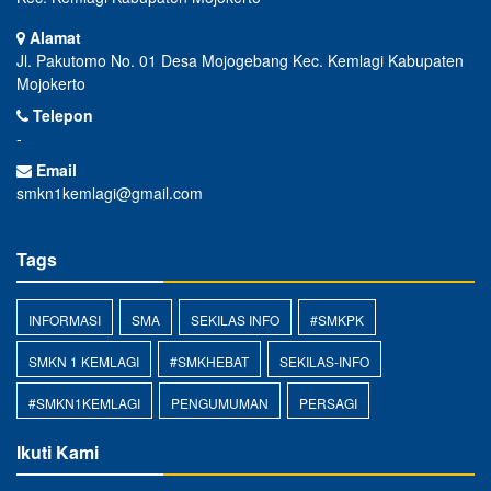
Alamat
Jl. Pakutomo No. 01 Desa Mojogebang Kec. Kemlagi Kabupaten
Mojokerto
Telepon
-
Email
smkn1kemlagi@gmail.com
Tags
INFORMASI
SMA
SEKILAS INFO
#SMKPK
SMKN 1 KEMLAGI
#SMKHEBAT
SEKILAS-INFO
#SMKN1KEMLAGI
PENGUMUMAN
PERSAGI
Ikuti Kami